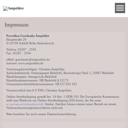
menu
Impressum
Porzellan Geschenke Antpöhler
Hauptstraße 29
D 33758 Schloß Holte-Stukenbrock
Telefon: 05207 . 2334
Fax: 05207 . 2334
eMail: geschenke@antpoehler.de
Internet: www.antpoehler.de
Vertretungsberechtigter: Christine Antpöhler
Aufsichtsbehörde: Ordnungsamt Bielefeld, Ravensberger Park 5, 33607 Bielefeld
Handelsregister: Amtsgericht Bielefeld
Handelsregisternummer: HR Bielefeld A 12173
Umsatzsteueridentifikationsnummer: DE127 033 163
Verantwortlich laut § 6 TDG: Christine Antpöhler.
Online-Streitbeilegung gemäß Art. 14 Abs. 1 ODR-VO: Die Europäische Kommission
stellt eine Plattform zur Online-Streitbeilegung (OS) bereit, die Sie unter
ec.europa.eu/consumers/odr/
finden. Darüber hinaus nimmt unser Betrieb an einem
Verbraucherstreitigkeitsverfahren nicht teil.
Bitte beachten Sie auch unsere Datenschutzerklärung.