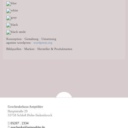
Konzeption · Gestaltung · Umsetzung
agentur wordpress ·
wordpress.org
Bildquellen · Marken · Hersteller & Produktseiten
Geschenkehaus Antpöhler
Hauptstraße 29
33758 Schloß Holte-Stukenbrock
05207 . 2334
geschenke@antpoehler.de